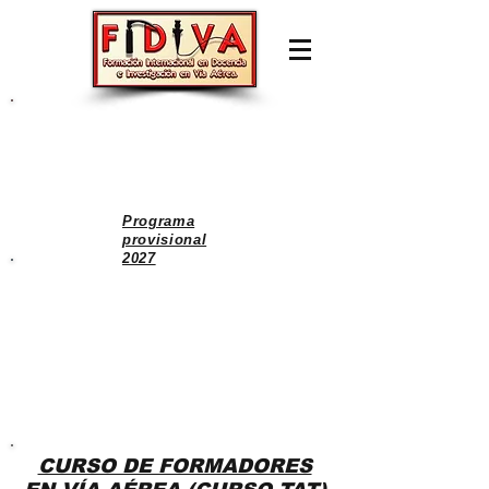
INSCRIPCIÓN ABIERTA
XXXI CURSO FIDIVA
11, 12 y 13 de Febrero 2027
Programa
provisional
2027
X EDI
CIÓN MÁSTER EN
CONTROL TOTAL DE VÍA
AÉREA
INICIO OCTUBRE 2026
(II EDICIÓN EN UJI)
CURSO DE FORMADORES